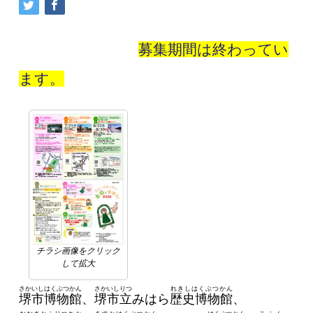
募集期間は終わってい
ます。
チラシ画像をクリック
して拡大
さかいしはくぶつかん
さかいしりつ
れきしはくぶつかん
堺市博物館
、
堺市立
みはら
歴史博物館
、