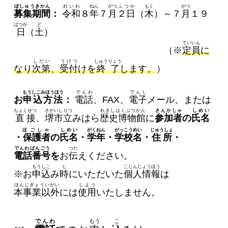
ぼしゅうきかん
れいわ
ねん
がつ
ふつか
もく
がつ
募集期間
：
令和
８
年
７
月
２日
（
木
）～７
月
１９
はつか
ど
日
（
土
）
ていいん
（※
定員
に
しだい
うけつ
しゅうりょう
なり
次第
、
受付
けを
終了
します。
）
もうしこみほうほう
でんわ
でんし
お
申込方法
：
電話
、FAX、
電子
メール、または
ちょくせつ
さかいしりつ
れきしはくぶつかん
さんかしゃ
しめい
直接
、
堺市立
みはら
歴史博物館
に
参加者
の
氏名
ほごしゃ
しめい
がくねん
がっこうめい
じゅうしょ
・保護者
の
氏名
・
学年
・
学校名
・
住所
・
でんわばんごう
つた
電話番号
を
お
伝
えください。
もうしこ
じ
こじんじょうほう
※お
申込
み
時
にいただいた
個人情報
は
ほんじぎょういがい
しよう
本事業以外
には
使用
いたしません。
でんわ
もう
こ