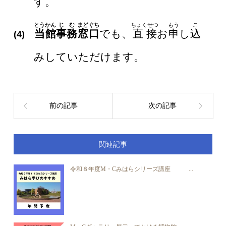
す。
とうかん
じむ
まどぐち
ちょくせつ
もう
こ
当館
事務
窓口
でも、
直接
お
申
し
込
(4)
みしていただけます。
前の記事
次の記事
関連記事
令和８年度M・Cみはらシリーズ講座 ...