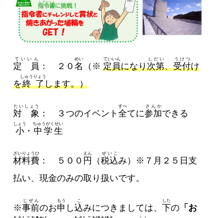
ていいん
めい
ていいん
しだい
うけつ
定 員
： ２０
名
（※
定員
になり
次第
、
受付
け
しゅうりょう
を
終了
します。）
たいしょう
すべ
さんか
対 象
： ３つのイベント
全
てに
参加
できる
しょう
ちゅうがくせい
小
・
中学生
ざいりょうひ
えん
ぜいこ
材料費
： ５００
円
（
税込
み）※７月２５日支
払い、現金のみの取り扱いです。
じぜん
もう
こ
した
※
事前
のお
申
し
込
みにつきましては、
下
の
「お