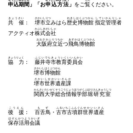
もうしこみきかん
もうしこみほうほう
らん
申込期間
」「お
申込方法
」
をご
覧
ください。
きょうさい
さかいしりつ
れきしはくぶつかん
していかんりしゃ
共 催
：
堺市立
みはら
歴史博物館
指定管理者
かぶしきがいしゃ
アクティオ
株式会社
おおさかふりつ
ちか
あすかはくぶつかん
大阪府立
近
つ
飛鳥博物館
きょうりょく
ふじいでらきょういくいいんかい
協 力
：
藤井寺市教育委員会
さかいしはくぶつかん
堺市博物館
さかいしせかいいさんか
堺市世界遺産課
かんさいだいがく
そうごうじょうほうがくぶ
ほりけんきゅうしつ
関西大学
総合情報学部
堀研究室
こうえん
もず
ふるいちこふんぐん
せかいいさん
後 援
：
百舌鳥
・
古市古墳群
世界遺産
ほぞんかつようかいぎ
保存活用会議