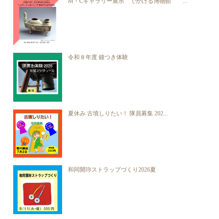
M・Cギャラリー展示 でかける博物館 ...
令和８年度 鐘つき体験
夏休み 古墳しりたい！ 隊員募集 202...
和同開珎ストラップづくり2026夏