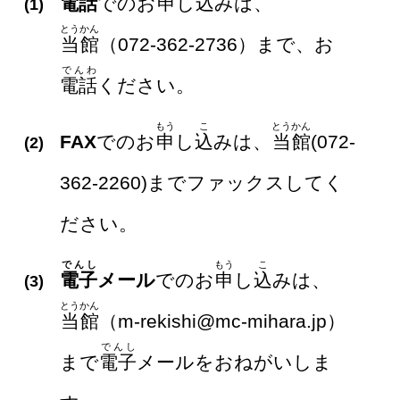
電話
でのお
申
し
込
みは、
(1)
とうかん
当館
（072-362-2736）まで、お
でんわ
電話
ください。
もう
こ
とうかん
FAX
でのお
申
し
込
みは、
当館
(072-
(2)
362-2260)までファックスしてく
ださい。
でんし
もう
こ
電子
メール
でのお
申
し
込
みは、
(3)
とうかん
当館
（m-rekishi@mc-mihara.jp）
でんし
まで
電子
メールをおねがいしま