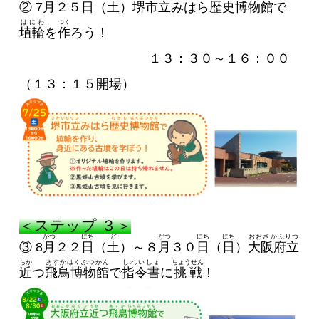
② 7
月
２５
日
（
土
）
堺市立
みはら
歴史博物館
で
はにわ
つく
埴輪
を
作
ろう！
１３：３０～１６：００
（１３：１５開場）
＜ステップ ３＞
がつ
にち
ど
がつ
にち
にち
おおさかふりつ
③ 8
月
２２
日
（
土
）～８
月
３０
日
（
日
）
大阪府立
ちか
あすかはくぶつかん
しれいしょ
ちょうせん
近
つ
飛鳥博物館
で
指令書
に
挑戦
！