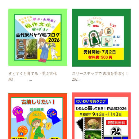
すくすくと育てる・学ぶ古代
スリーステップで 古墳を学ぼう！
米! ...
202...