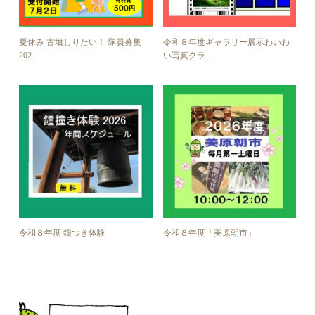
夏休み 古墳しりたい！ 隊員募集
令和８年度ギャラリー展示わいわ
202...
い写真クラ...
令和８年度 鐘つき体験
令和８年度「美原朝市」