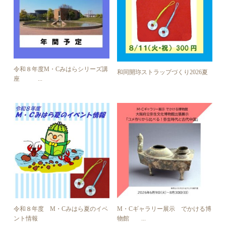
令和８年度M・Cみはらシリーズ講
和同開珎ストラップづくり2026夏
座 ...
令和８年度 M・Cみはら夏のイベ
M・Cギャラリー展示 でかける博
ント情報
物館 ...